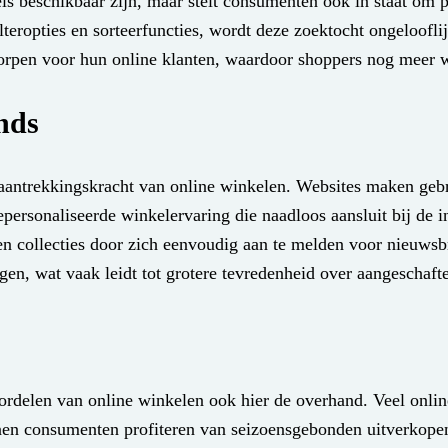
kels beschikbaar zijn, maar stelt consumenten ook in staat om 
teropties en sorteerfuncties, wordt deze zoektocht ongelooflij
worpen voor hun online klanten, waardoor shoppers nog meer 
nds
e aantrekkingskracht van online winkelen. Websites maken geb
epersonaliseerde winkelervaring die naadloos aansluit bij de 
n collecties door zich eenvoudig aan te melden voor nieuwsb
gen, wat vaak leidt tot grotere tevredenheid over aangeschaft
rdelen van online winkelen ook hier de overhand. Veel online 
n consumenten profiteren van seizoensgebonden uitverkopen e