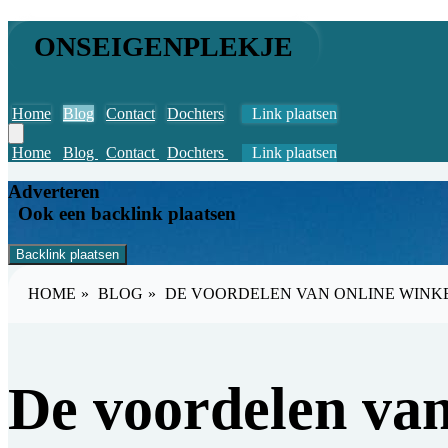
ONSEIGENPLEKJE
Home
Blog
Contact
Dochters
Link plaatsen
Home
Blog
Contact
Dochters
Link plaatsen
Adverteren
Ook een backlink plaatsen
Backlink plaatsen
HOME
»
BLOG
»
DE VOORDELEN VAN ONLINE WINK
De voordelen van